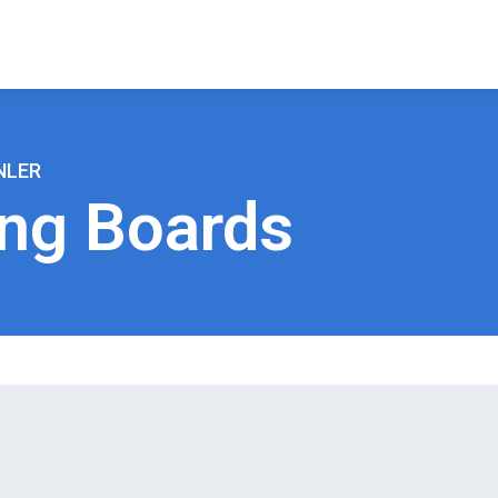
NLER
ing Boards