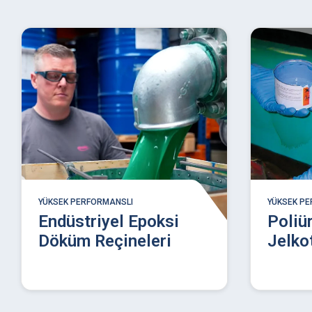
YÜKSEK PERFORMANSLI
YÜKSEK P
Endüstriyel Epoksi
Poliü
Döküm Reçineleri
Jelko